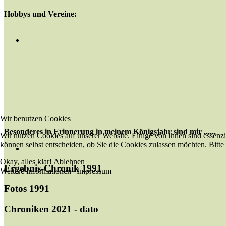
Hobbys und Vereine:
Wir benutzen Cookies
Besonderes in Erinnerung in meinem Königsjahr sind mir ......
Wir nutzen Cookies auf unserer Website. Einige von ihnen sind essenzi
können selbst entscheiden, ob Sie die Cookies zulassen möchten. Bitte
Okay, alles klar!
Ablehnen
Ergebnis-Chronik 1991
Weitere Informationen
|
Impressum
Fotos 1991
Chroniken 2021 - dato