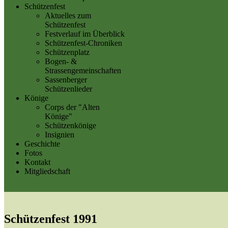
Schützenfest
Aktuelles zum
Schützenfest
Festverlauf im Überblick
Schützenfest-Chroniken
Schützenplatz
Bogen- &
Strassengemeinschaften
Sassenberger
Schützenlieder
Könige
Corps der "Alten
Könige"
Schützenkönige
Insignien
Geschichte
Fotos
Kontakt
Mitgliedschaft
Schützenfest 1991