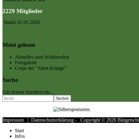
2229 Mitglieder
Stand: 01.01.2026
Meist gelesen
Aktuelles zum Schützenfest
Fotogalerie
Corps der "Alten Könige"
Suche
Gib deinen Suchtext ein...
Suchen
Impressum
|
Datenschutzerklärung
- Copyright © 2026 Bürgerschüt
Start
Infos