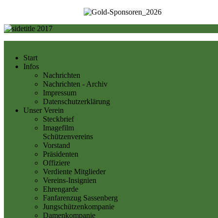
Start
Infos
Nachrichten
Nachrichten - Archiv
Impressum
Datenschutzerklärung
Unser Verein
Steckbrief
Imagefilm
Schützenvereins
Vorstand
Präsidenten
Offiziere
Verdiente Mitglieder
Vereins-Insignien
Ehrengarde
Fanfarenzug Sassenberg
Jungschützenkompanie
Damenkompanie