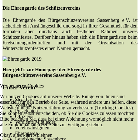
Die Ehrengarde des Schützenvereins
Die Ehrengarde des Bürgenschützenvereins Sassenberg e.V. ist
sicherlich ein Aushängeschild und sorgt in Ihrer Gesamtheit für den
formalen aber durchaus auch festlichen Rahmen unseres
Schützenfestes. Darüber hinaus haben sich die Ehrengardisten beim
Kreisehrengardentreffen und mit der Organisation des
Winterschützenfestes einen Namen gemacht.
Hier geht's zur Homepage der Ehrengarde des
Bürgenschützenvereins Sassenberg e.V.
Wir benutzen Cookies
Unser Verein
Wir nutzen Cookies auf unserer Website. Einige von ihnen sind
Steckbrief
essenziell für den Betrieb der Seite, während andere uns helfen, diese
Vorstand
Website und die Nutzererfahrung zu verbessern (Tracking Cookies).
Präsidenten
Sie können selbst entscheiden, ob Sie die Cookies zulassen möchten.
Offiziere
Bitte beachten Sie, dass bei einer Ablehnung womöglich nicht mehr
Verdiente Mitglieder
alle Funktionalitäten der Seite zur Verfügung stehen.
Vereins-Insignien
Ehrengarde
Okay, alles klar!
Ablehnen
Landsknechte Sassenberg