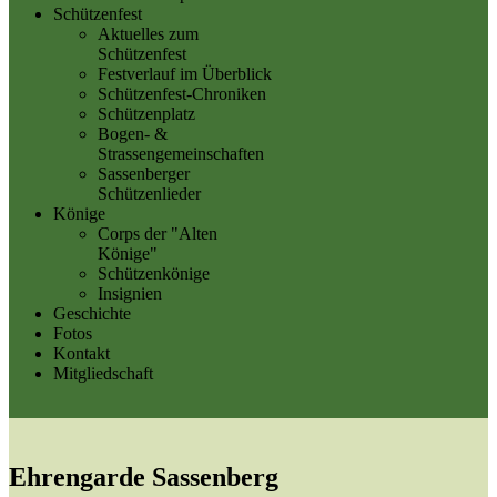
Schützenfest
Aktuelles zum
Schützenfest
Festverlauf im Überblick
Schützenfest-Chroniken
Schützenplatz
Bogen- &
Strassengemeinschaften
Sassenberger
Schützenlieder
Könige
Corps der "Alten
Könige"
Schützenkönige
Insignien
Geschichte
Fotos
Kontakt
Mitgliedschaft
Ehrengarde Sassenberg