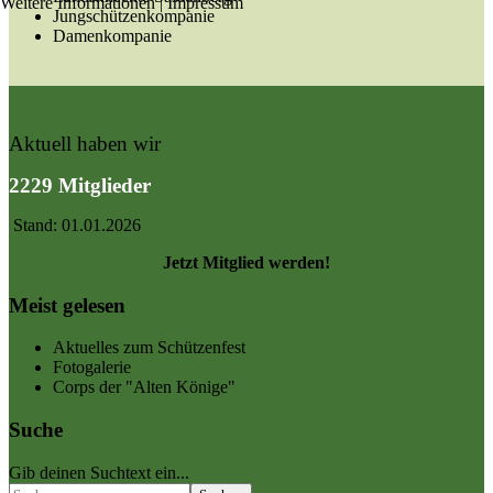
Weitere Informationen
|
Impressum
Jungschützenkompanie
Damenkompanie
Aktuell haben wir
2229 Mitglieder
Stand: 01.01.2026
Jetzt Mitglied werden!
Meist gelesen
Aktuelles zum Schützenfest
Fotogalerie
Corps der "Alten Könige"
Suche
Gib deinen Suchtext ein...