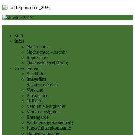
Start
Infos
Nachrichten
Nachrichten - Archiv
Impressum
Datenschutzerklärung
Unser Verein
Steckbrief
Imagefilm
Schützenvereins
Vorstand
Präsidenten
Offiziere
Verdiente Mitglieder
Vereins-Insignien
Ehrengarde
Fanfarenzug Sassenberg
Jungschützenkompanie
Damenkompanie