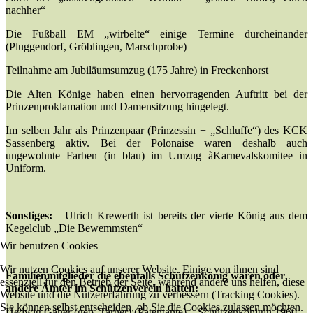
nachher“
Die Fußball EM „wirbelte“ einige Termine durcheinander
(Pluggendorf, Gröblingen, Marschprobe)
Teilnahme am Jubiläumsumzug (175 Jahre) in Freckenhorst
Die Alten Könige haben einen hervorragenden Auftritt bei der
Prinzenproklamation und Damensitzung hingelegt.
Im selben Jahr als Prinzenpaar (Prinzessin + „Schluffe“) des KCK
Sassenberg aktiv. Bei der Polonaise waren deshalb auch
ungewohnte Farben (in blau) im Umzug àKarnevalskomitee in
Uniform.
Sonstiges:
Ulrich Krewerth ist bereits der vierte König aus dem
Kegelclub „Die Bewemmsten“
Wir benutzen Cookies
Wir nutzen Cookies auf unserer Website. Einige von ihnen sind
Familienmitglieder die ebenfalls Schützenkönig waren oder
essenziell für den Betrieb der Seite, während andere uns helfen, diese
andere Ämter im Schützenverein hatten:
Website und die Nutzererfahrung zu verbessern (Tracking Cookies).
Sie können selbst entscheiden, ob Sie die Cookies zulassen möchten.
Hedwig Gäher (geb. Tarner) (Patentante) – Schützenkönigin 1960