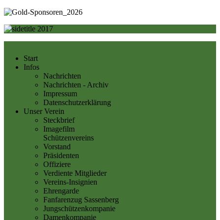
Start
Infos
Nachrichten
Nachrichten - Archiv
Impressum
Datenschutzerklärung
Unser Verein
Steckbrief
Imagefilm
Schützenvereins
Vorstand
Präsidenten
Offiziere
Verdiente Mitglieder
Vereins-Insignien
Ehrengarde
Fanfarenzug Sassenberg
Jungschützenkompanie
Damenkompanie