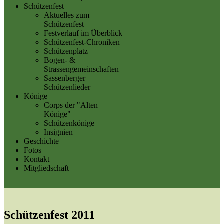
Schützenfest
Aktuelles zum
Schützenfest
Festverlauf im Überblick
Schützenfest-Chroniken
Schützenplatz
Bogen- &
Strassengemeinschaften
Sassenberger
Schützenlieder
Könige
Corps der "Alten
Könige"
Schützenkönige
Insignien
Geschichte
Fotos
Kontakt
Mitgliedschaft
Schützenfest 2011