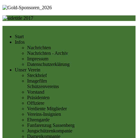
Start
Infos
Nachrichten
Nachrichten - Archiv
Impressum
Datenschutzerklärung
Unser Verein
Steckbrief
Imagefilm
Schützenvereins
Vorstand
Präsidenten
Offiziere
Verdiente Mitglieder
Vereins-Insignien
Ehrengarde
Fanfarenzug Sassenberg
Jungschützenkompanie
Damenkompanie