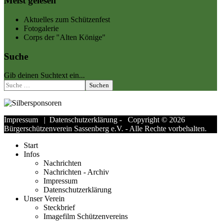
Meist gelesen
Aktuelles zum Schützenfest
Fotogalerie
Corps der "Alten Könige"
Suche
Gib deinen Suchtext ein...
Suchen
Impressum
|
Datenschutzerklärung
- Copyright © 2026
Bürgerschützenverein Sassenberg e.V. - Alle Rechte vorbehalten.
Start
Infos
Nachrichten
Nachrichten - Archiv
Impressum
Datenschutzerklärung
Unser Verein
Steckbrief
Imagefilm Schützenvereins