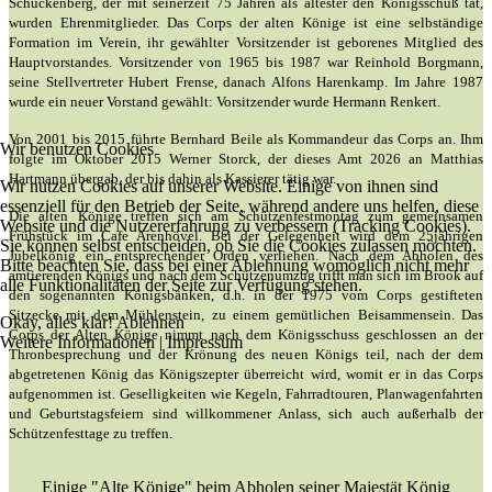
Schuckenberg, der mit seinerzeit 75 Jahren als ältester den Königsschuß tat,
wurden Ehrenmitglieder. Das Corps der alten Könige ist eine selbständige
Formation im Verein, ihr gewählter Vorsitzender ist geborenes Mitglied des
Hauptvorstandes. Vorsitzender von 1965 bis 1987 war Reinhold Borgmann,
seine Stellvertreter Hubert Frense, danach Alfons Harenkamp. Im Jahre 1987
wurde ein neuer Vorstand gewählt: Vorsitzender wurde Hermann Renkert.
Von 2001 bis 2015 führte Bernhard Beile als Kommandeur das Corps an. Ihm
Wir benutzen Cookies
folgte im Oktober 2015 Werner Storck, der dieses Amt 2026 an Matthias
Hartmann übergab, der bis dahin als Kassierer tätig war.
Wir nutzen Cookies auf unserer Website. Einige von ihnen sind
essenziell für den Betrieb der Seite, während andere uns helfen, diese
Die alten Könige treffen sich am Schützenfestmontag zum gemeinsamen
Website und die Nutzererfahrung zu verbessern (Tracking Cookies).
Frühstück im Cafe Arenhövel. Bei der Gelegenheit wird dem 25jährigen
Sie können selbst entscheiden, ob Sie die Cookies zulassen möchten.
Jubelkönig ein entsprechender Orden verliehen. Nach dem Abholen des
Bitte beachten Sie, dass bei einer Ablehnung womöglich nicht mehr
amtierenden Königs und nach dem Schützenumzug trifft man sich im Brook auf
alle Funktionalitäten der Seite zur Verfügung stehen.
den sogenannten Königsbänken, d.h. in der 1975 vom Corps gestifteten
Sitzecke mit dem Mühlenstein, zu einem gemütlichen Beisammensein. Das
Okay, alles klar!
Ablehnen
Corps der Alten Könige nimmt nach dem Königsschuss geschlossen an der
Weitere Informationen
|
Impressum
Thronbesprechung und der Krönung des neuen Königs teil, nach der dem
abgetretenen König das Königszepter überreicht wird, womit er in das Corps
aufgenommen ist. Geselligkeiten wie Kegeln, Fahrradtouren, Planwagenfahrten
und Geburtstagsfeiern sind willkommener Anlass, sich auch außerhalb der
Schützenfesttage zu treffen.
Einige "Alte Könige" beim Abholen seiner Majestät König