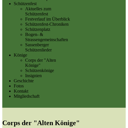
Schützenfest
Aktuelles zum
Schützenfest
Festverlauf im Überblick
Schützenfest-Chroniken
Schützenplatz
Bogen- &
Strassengemeinschaften
Sassenberger
Schützenlieder
Könige
Corps der "Alten
Könige"
Schützenkönige
Insignien
Geschichte
Fotos
Kontakt
Mitgliedschaft
Corps der "Alten Könige"