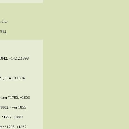
ndler
1912
1842, +14.12.1898
21, +14.10.1894
ster *1795, +1853
*1802, +vor 1855
r *1797, +1887
ter *1795, +1867