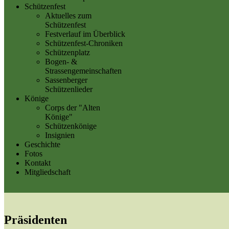
Schützenfest
Aktuelles zum
Schützenfest
Festverlauf im Überblick
Schützenfest-Chroniken
Schützenplatz
Bogen- &
Strassengemeinschaften
Sassenberger
Schützenlieder
Könige
Corps der "Alten
Könige"
Schützenkönige
Insignien
Geschichte
Fotos
Kontakt
Mitgliedschaft
Präsidenten