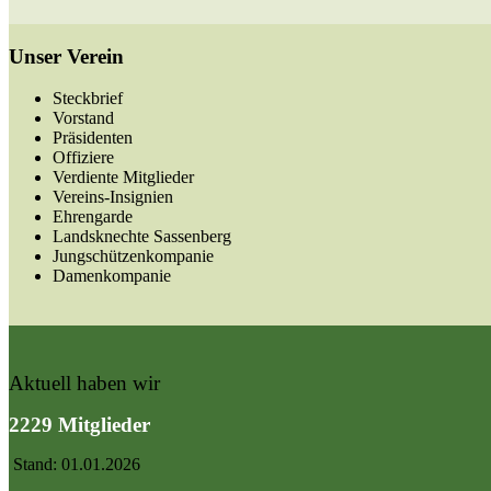
Unser Verein
Steckbrief
Vorstand
Präsidenten
Offiziere
Verdiente Mitglieder
Vereins-Insignien
Ehrengarde
Landsknechte Sassenberg
Jungschützenkompanie
Damenkompanie
Aktuell haben wir
2229 Mitglieder
Stand: 01.01.2026