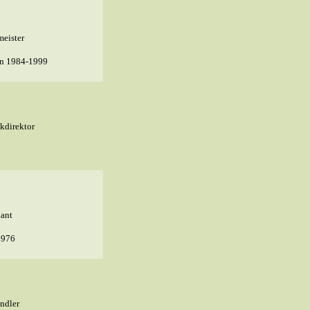
eister
on 1984-1999
kdirektor
kant
1976
ndler