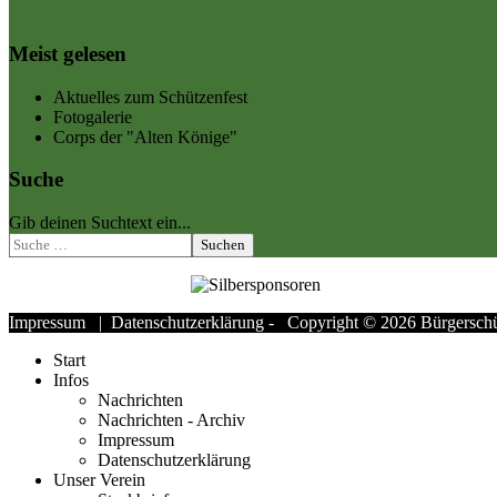
Meist gelesen
Aktuelles zum Schützenfest
Fotogalerie
Corps der "Alten Könige"
Suche
Gib deinen Suchtext ein...
Suchen
Impressum
|
Datenschutzerklärung
- Copyright © 2026 Bürgerschüt
Start
Infos
Nachrichten
Nachrichten - Archiv
Impressum
Datenschutzerklärung
Unser Verein